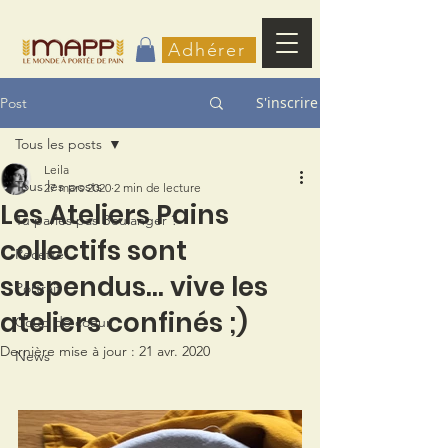
Adhérer
S'inscrire
Post
Tous les posts
Leila
Tous les posts
27 mars 2020
2 min de lecture
Les Ateliers Pains
Tu parles pas Boulanger ?
collectifs sont
Recette
suspendus... vive les
Portrait
ateliers confinés ;)
Coup de coeur
Dernière mise à jour :
21 avr. 2020
News