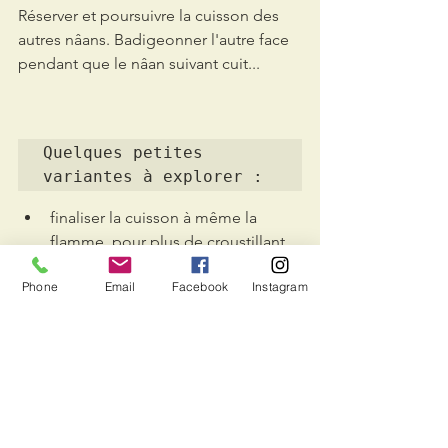
Réserver et poursuivre la cuisson des 
autres nâans. Badigeonner l'autre face 
pendant que le nâan suivant cuit...
Quelques petites 
variantes à explorer :
finaliser la cuisson à même la 
flamme, pour plus de croustillant 
et un aspect plus contrasté
Phone
Email
Facebook
Instagram
craquer pour le cheese-nâan "à 
l'occidentale" : dans chaque 
portion de pâte étirée à la main, 
incorporer une portion de vache-
qui-rit, refermer en soudant bien, 
bouler avec délicatesse, et 
abaisser en douceur au rouleau à 