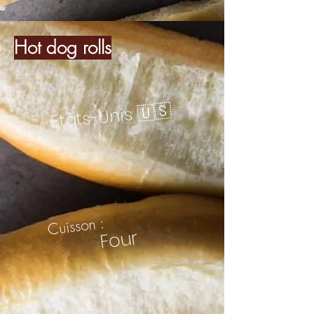
Hot dog rolls
Etats-Unis 🇺🇸
Cuisson :
Four