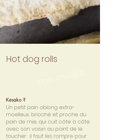
Hot dog rolls
Etats-Unis 🇺🇸
Kesako ?
Un petit pain oblong extra-
moelleux, brioché et proche du
pain de mie, qui cuit côte à côte
avec son voisin au point de le
toucher : il faut les rompre pour