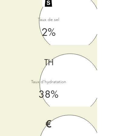
Taux de sel
2%
TH
Taux d'hydratation
38%
€