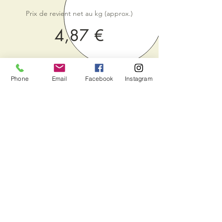
Prix de revient net au kg (approx.)
4,87 €
Galerie Photos
Phone
Email
Facebook
Instagram