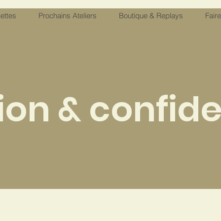
ettes
Prochains Ateliers
Boutique & Replays
Fair
tion & confide