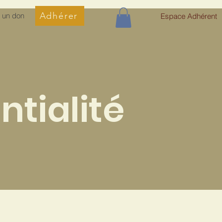
Adhérer
e un don
Espace Adhérent
ntialité