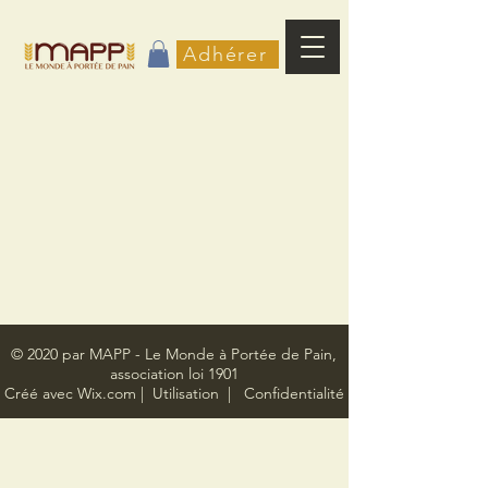
Adhérer
© 2020 par MAPP - Le Monde à Portée de Pain,
association loi 1901
Créé avec
Wix.com
|
Utilisation
|
C
onfidentialité