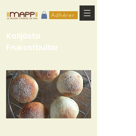
Adhérer
Kalljästa
Frukostbullar