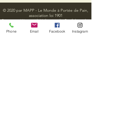
© 2020 par MAPP - Le Monde à Portée de Pain,
association loi 1901
Créé avec
Wix.com
|
Utilisation
|
C
onfidentialité
Phone
Email
Facebook
Instagram