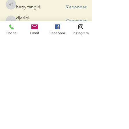
herry tangiri
S'abonner
herry tangiri
djeribi
S'abonner
djeribi
AdhérentAsso
Voir tous les membres (15)
Phone
Email
Facebook
Instagram
© 2020 par MAPP - Le Monde à Portée de Pain,
association loi 1901
Créé avec
Wix.com
|
Utilisation
|
C
onfidentialité