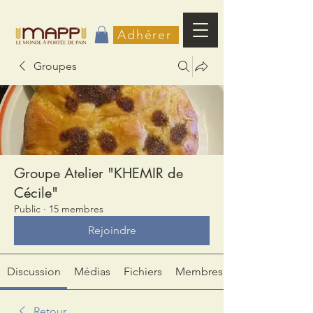
Adhérer
Groupes
Groupe Atelier "KHEMIR de
Cécile"
Public
·
15 membres
Rejoindre
Discussion
Médias
Fichiers
Membres
Retour