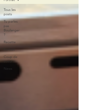
Tous les
posts
Tu parles
pas
Boulanger
?
Recette
Portrait
Coup de
coeur
News