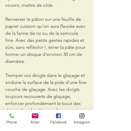
couvrir, mettre de côté.
Renverser le pâton sur une feuille de 
papier cuisson qu'on aura fleurée avec 
de la farine de riz ou de la semoule 
fine. Avec des petits gestes rapides et 
sûrs, sans réfléchir !, étirer la pâte pour 
former un disque d'environ 30 cm de 
diamètre.
Tremper vos doigts dans le glaçage et 
enduire la surface de la pide d'une fine 
couche de glaçage. Avec les doigts 
toujours recouverts de glaçage, 
enfoncer profondément le bout des 
doigts dans la pâte sans la percer, à 
environ 2 cm du bord, pour creuser un 
Phone
Email
Facebook
Instagram
sillon en forme de cercle dans la pâte. 