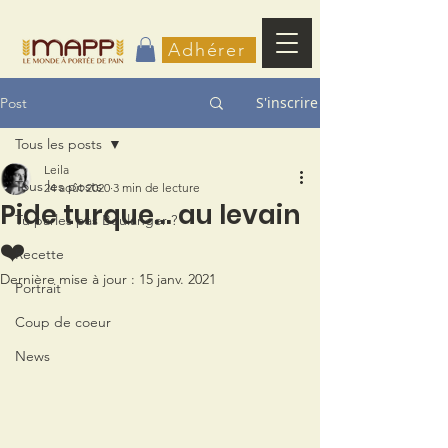
Adhérer
S'inscrire
Post
Tous les posts
Leila
Tous les posts
24 août 2020
3 min de lecture
Pide turque... au levain
Tu parles pas Boulanger ?
❤️
Recette
Dernière mise à jour :
15 janv. 2021
Portrait
Coup de coeur
News